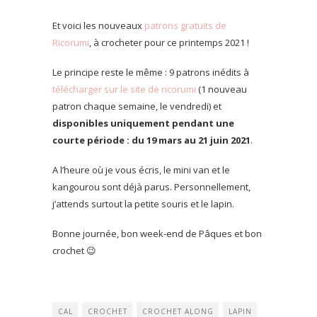
Et voici les nouveaux
patrons gratuits de
Ricorumi
, à crocheter pour ce printemps 2021 !
Le principe reste le même : 9 patrons inédits à
télécharger sur le site de ricorumi
(1 nouveau
patron chaque semaine, le vendredi) et
disponibles uniquement pendant une
courte période : du 19 mars au 21 juin 2021
.
A l’heure où je vous écris, le mini van et le
kangourou sont déjà parus. Personnellement,
j’attends surtout la petite souris et le lapin.
Bonne journée, bon week-end de Pâques et bon
crochet 😉
CAL
CROCHET
CROCHET ALONG
LAPIN