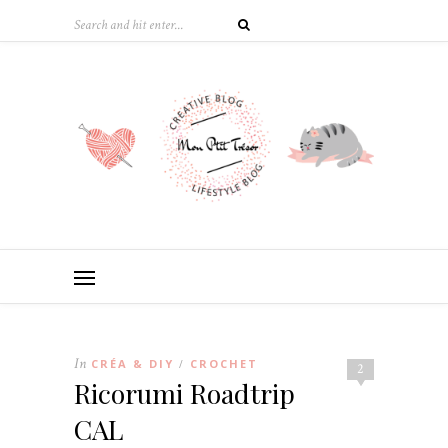
In
CRÉA & DIY
CROCHET
/
2
Ricorumi Roadtrip
CAL