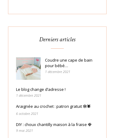
Derniers articles
Coudre une cape de bain
pour bébé…
1 décembre 2021
Le blog change d’adresse !
1 décembre 2021
Araignée au crochet : patron gratuit 🕸🕷
6 octobre 2021
DIY : choux chantilly maison à la fraise 🍓
9 mai 2021