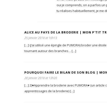
oui je comprends, on a parfois un 
tu réalises habituellement, je me dis
ALICE AU PAYS DE LA BRODERIE | MON P'TIT T
25 janvier 2018 at 16h13
[…] (j’ai utilisé une épingle de PUMORA) broder une étoi
tournant autour des branches… […]
POURQUOI FAIRE LE BILAN DE SON BLOG | MON
28 janvier 2018 at 13h20
[…] 2)♥Apprendre la broderie avec PUMORA♥ (un article 
apprentissages de la broderie) […]