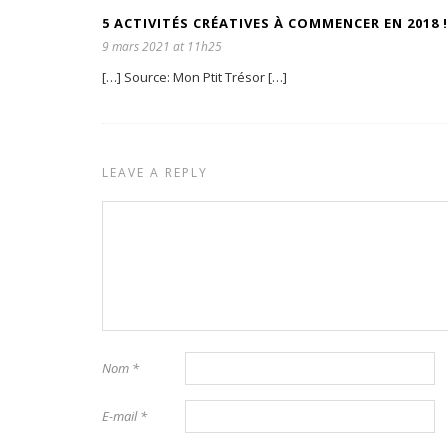
5 ACTIVITÉS CRÉATIVES À COMMENCER EN 2018 !
9 mars 2021 at 11h25
[…] Source: Mon Ptit Trésor […]
LEAVE A REPLY
Nom
*
E-mail
*