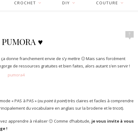
CROCHET
DIY
COUTURE
7
ec PUMORA ♥
 Et ça donne franchement envie de s’y mettre 🙂 Mais sans forcément
regorge de ressources gratuites et bien faites, alors autant s’en servir !
 mode « PAS à PAS » (
ou point à point
) très claires et faciles à comprendre
ncipalement du vocabulaire en anglais sur la broderie et le tricot).
uvez apprendre à réaliser 🙂 Comme d’habitude,
je vous invite à vous
ge !