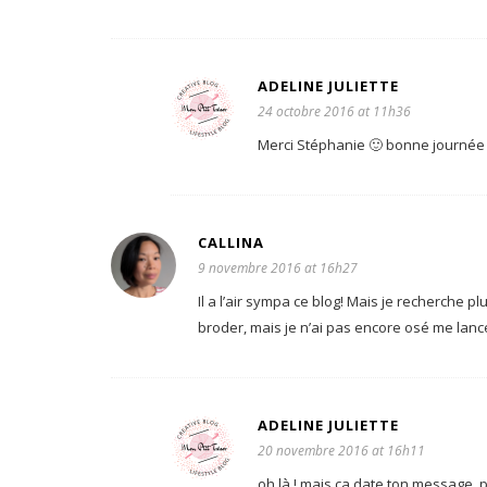
ADELINE JULIETTE
24 octobre 2016 at 11h36
Merci Stéphanie 🙂 bonne journée à
CALLINA
9 novembre 2016 at 16h27
Il a l’air sympa ce blog! Mais je recherche p
broder, mais je n’ai pas encore osé me lan
ADELINE JULIETTE
20 novembre 2016 at 16h11
oh là ! mais ça date ton message,