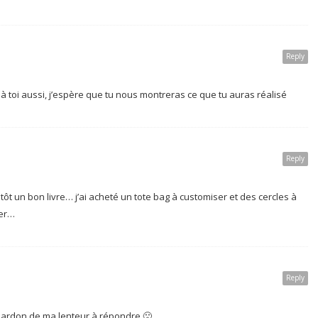
Reply
 toi aussi, j’espère que tu nous montreras ce que tu auras réalisé
Reply
lutôt un bon livre… j’ai acheté un tote bag à customiser et des cercles à
cer…
Reply
 pardon de ma lenteur à répondre 🙁