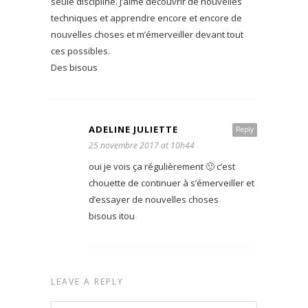
seule discipline. J’aime découvrir de nouvelles
techniques et apprendre encore et encore de
nouvelles choses et m’émerveiller devant tout
ces possibles.
Des bisous
ADELINE JULIETTE
Reply
25 novembre 2017 at 10h44
oui je vois ça régulièrement 🙂 c’est
chouette de continuer à s’émerveiller et
d’essayer de nouvelles choses
bisous itou
LEAVE A REPLY