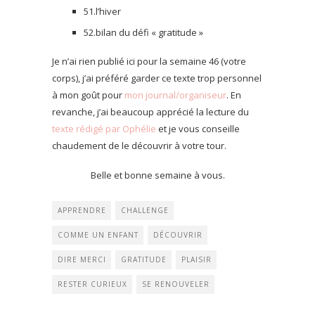
51.l’hiver
52.bilan du défi « gratitude »
Je n’ai rien publié ici pour la semaine 46 (votre
corps), j’ai préféré garder ce texte trop personnel
à mon goût pour
mon journal/organiseur
. En
revanche, j’ai beaucoup apprécié la lecture du
texte rédigé par Ophélie
et je vous conseille
chaudement de le découvrir à votre tour.
Belle et bonne semaine à vous.
APPRENDRE
CHALLENGE
COMME UN ENFANT
DÉCOUVRIR
DIRE MERCI
GRATITUDE
PLAISIR
RESTER CURIEUX
SE RENOUVELER