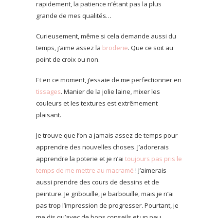
rapidement, la patience n’étant pas la plus
grande de mes qualités…
Curieusement, même si cela demande aussi du
temps, j’aime assez la
broderie
. Que ce soit au
point de croix ou non.
Et en ce moment, j’essaie de me perfectionner en
tissages
. Manier de la jolie laine, mixer les
couleurs et les textures est extrêmement
plaisant.
Je trouve que l’on a jamais assez de temps pour
apprendre des nouvelles choses. J’adorerais
apprendre la poterie et je n’ai
toujours pas pris le
temps de me mettre au macramé
! J’aimerais
aussi prendre des cours de dessins et de
peinture. Je gribouille, je barbouille, mais je n’ai
pas trop l’impression de progresser. Pourtant, je
me dis qu’avec de bons conseils et un peu