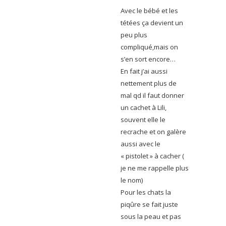
Avec le bébé et les
tétées ça devient un
peu plus
compliqué,mais on
s’en sort encore…
En fait j’ai aussi
nettement plus de
mal qd il faut donner
un cachet à Lili,
souvent elle le
recrache et on galère
aussi avec le
« pistolet » à cacher (
je ne me rappelle plus
le nom)
Pour les chats la
piqûre se fait juste
sous la peau et pas