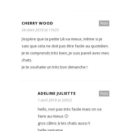
CHERRY WOOD
Reply
24 mars 2019 at 11h33
J’espère que ta petite Lili va mieux, même si je
sais que cela ne doit pas être facile au quotidien.
Je te comprends très bien, je suis pareil avec mes
chats.
Je te souhaite un très bon dimanche !
ADELINE JULIETTE
Reply
1 avril 2019 at 20h53
hello, non pas très facile mais on va
faire au mieux 🙂
gros câlins à tes chats aussi !!
belle semaine