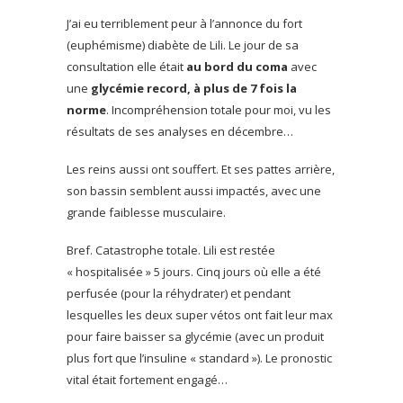
J’ai eu terriblement peur à l’annonce du fort
(euphémisme) diabète de Lili. Le jour de sa
consultation elle était
au bord du coma
avec
une
glycémie record, à plus de 7 fois la
norme
. Incompréhension totale pour moi, vu les
résultats de ses analyses en décembre…
Les reins aussi ont souffert. Et ses pattes arrière,
son bassin semblent aussi impactés, avec une
grande faiblesse musculaire.
Bref. Catastrophe totale. Lili est restée
« hospitalisée » 5 jours. Cinq jours où elle a été
perfusée (pour la réhydrater) et pendant
lesquelles les deux super vétos ont fait leur max
pour faire baisser sa glycémie (avec un produit
plus fort que l’insuline « standard »). Le pronostic
vital était fortement engagé…