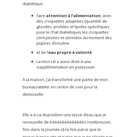
diabétique :
faire
attention à l’alimentation
, avec
des croquettes adaptées (quantité de
glucides, protides et lipides spécifiques
pour le chat diabétique), les croquettes
sont pesées et données au moment des
piqûres d’insuline
et de l’
eau propre à volonté
.
La miss Lili a aussi droit à une
supplémentation en potassium.
À la maison, j’ai transformé une partie de mon
bureau/atelier en centre de soin pour la
demoiselle.
Elle a à sa disposition une tasse d’eau que je
renouvelle de trèèèèèèèèèèèèès nombreuses
fois dans la journée (à la fois parce que le
niveau baisse vite et parce que je ne résiste pas