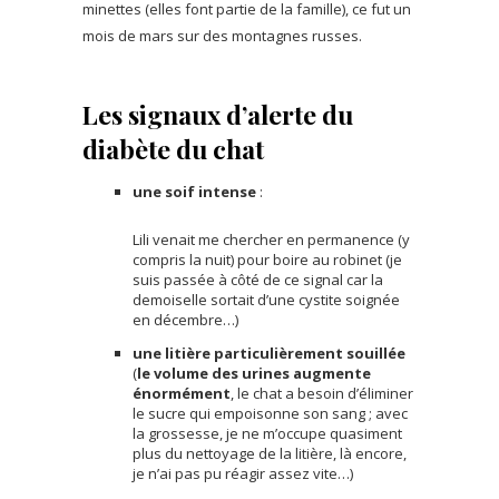
minettes (elles font partie de la famille), ce fut un
mois de mars sur des montagnes russes.
Les signaux d’alerte du
diabète du chat
une soif intense
:
Lili venait me chercher en permanence (y
compris la nuit) pour boire au robinet (je
suis passée à côté de ce signal car la
demoiselle sortait d’une cystite soignée
en décembre…)
une litière particulièrement souillée
(
le volume des urines augmente
énormément
, le chat a besoin d’éliminer
le sucre qui empoisonne son sang ; avec
la grossesse, je ne m’occupe quasiment
plus du nettoyage de la litière, là encore,
je n’ai pas pu réagir assez vite…)