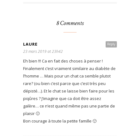
8 Comments
LAURE
Reply
23 mars 2019 at 23h42
Eh bien !!! Ca en fait des choses à penser !
Finalement c’est vraiment similaire au diabète de
l’homme … Mais pour un chat ca semble plutot
rare? (ou bien c’est parce que c’est très peu
dépisté…). Et le chat se laisse bien faire pour les
piqûres ? J’imagine que ca doit être assez
galère… ce n’est quand même pas une partie de
plaisir 🙁
Bon courage à toute la petite famille 🙂