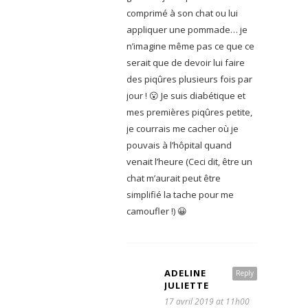
comprimé à son chat ou lui
appliquer une pommade… je
n’imagine même pas ce que ce
serait que de devoir lui faire
des piqûres plusieurs fois par
jour ! 😮 Je suis diabétique et
mes premières piqûres petite,
je courrais me cacher où je
pouvais à l’hôpital quand
venait l’heure (Ceci dit, être un
chat m’aurait peut être
simplifié la tache pour me
camoufler !) 😀
ADELINE
Reply
JULIETTE
17 avril 2019 at 11h00