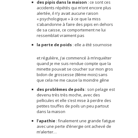
des pipis dans la maison
: ce sont ces
accidents répétés qui m’ont encore plus
alertée, il n’y avait aucune raison
« psychologique » à ce que la miss
s’abandonne à faire des pipis en dehors
de sa caisse, ce comportement ne lui
ressemblait vraiment pas
la perte de poids
: elle a été sournoise
et régulière, j’ai commencé à m’inquiéter
quand je me suis rendue compte que la
minette pouvait se coucher sur mon gros
bidon de grossesse (8ème mois) sans
que cela ne me cause la moindre gêne
des problèmes de poils
: son pelage est
devenu très très moche, avec des
pellicules et elle s’est mise à perdre des
petites touffes de poils un peu partout
dans la maison
l’apathie
: finalement une grande fatigue
avec une perte d’énergie ont achevé de
m’alerter…