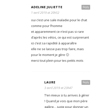
ADELINE JULIETTE
Reply
1 avril 2019 at 20h52
oui c’est une sale maladie pour le chat
comme pour l’homme
et apparemment ce n’est pas si rare
d’après les vétos, ce qui est surprenant
ici c’est sa rapidité à apparaître
elle ne se laisse pas trop faire, mais
pour le moment je gère 🙂
merci tout plein pour tes petits mots
LAURE
Reply
3 avril 2019 at 23h47
T’en mieux si tu arrives à gérer
! Quand je vois que mon père
galère… juste pour donner un