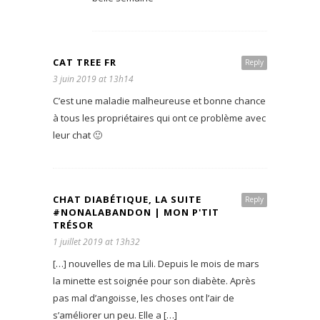
CAT TREE FR
Reply
3 juin 2019 at 13h14
C’est une maladie malheureuse et bonne chance
à tous les propriétaires qui ont ce problème avec
leur chat 🙂
CHAT DIABÉTIQUE, LA SUITE
Reply
#NONALABANDON | MON P'TIT
TRÉSOR
1 juillet 2019 at 13h32
[…] nouvelles de ma Lili. Depuis le mois de mars
la minette est soignée pour son diabète. Après
pas mal d’angoisse, les choses ont l’air de
s’améliorer un peu. Elle a […]