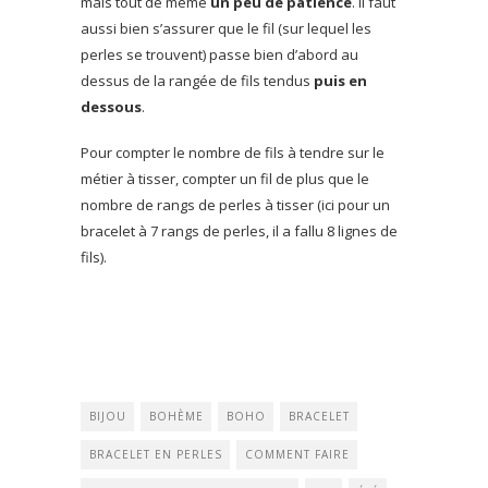
mais tout de même
un peu de patience
. Il faut
aussi bien s’assurer que le fil (sur lequel les
perles se trouvent) passe bien d’abord au
dessus de la rangée de fils tendus
puis en
dessous
.
Pour compter le nombre de fils à tendre sur le
métier à tisser, compter un fil de plus que le
nombre de rangs de perles à tisser (ici pour un
bracelet à 7 rangs de perles, il a fallu 8 lignes de
fils).
BIJOU
BOHÈME
BOHO
BRACELET
BRACELET EN PERLES
COMMENT FAIRE