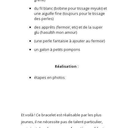
du fil blanc (bobine pour tissage miyuki) et
une aiguille fine (toujours pour le tissage
des perles)
des apprêts (fermoir, etc) et de la super
glu (hasultih mon amour)
(une perle fantaisie à ajouter au fermoir)
un galon à petits pompons
Réalisation :
étapes en photos
Et voilà ! Ce bracelet est réalisable par les plus
jeunes, il ne nécessite pas de talent particulier,