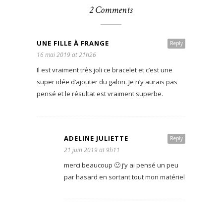
2 Comments
UNE FILLE À FRANGE
Reply
16 mai 2019 at 21h26
Il est vraiment très joli ce bracelet et c’est une
super idée d’ajouter du galon. Je n’y aurais pas
pensé et le résultat est vraiment superbe.
ADELINE JULIETTE
Reply
21 juin 2019 at 9h11
merci beaucoup 🙂 j’y ai pensé un peu
par hasard en sortant tout mon matériel