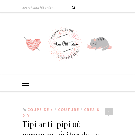
In
COUPS DE ♥
COUTURE
CRÉA &
/
/
2
DIY
Tipi anti-pipi où
comment éviter de se