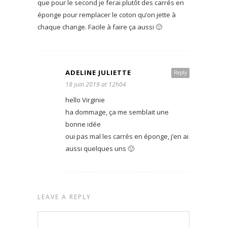
que pour le second je ferai plutôt des carrés en
éponge pour remplacer le coton qu’on jette à
chaque change. Facile à faire ça aussi 🙂
ADELINE JULIETTE
Reply
18 juin 2019 at 12h04
hello Virginie
ha dommage, ça me semblait une
bonne idée
oui pas mal les carrés en éponge, j’en ai
aussi quelques uns 🙂
LEAVE A REPLY