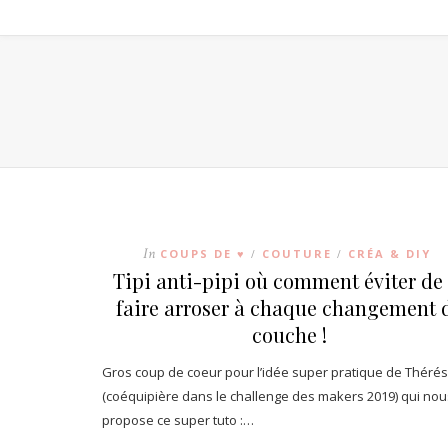
In
COUPS DE ♥
COUTURE
CRÉA & DIY
/
/
Tipi anti-pipi où comment éviter de 
faire arroser à chaque changement 
couche !
Gros coup de coeur pour l’idée super pratique de Théré
(coéquipière dans le challenge des makers 2019) qui nou
propose ce super tuto :…