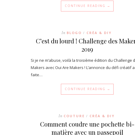
CONTINUE READING →
In
BLOGO
CRÉA & DIY
/
C’est du lourd ! Challenge des Make
2019
Si je ne m’abuse, voilà la troisième édition du Challenge 
Makers avec Oui Are Makers ! L’annonce du défi créatif a
faite…
CONTINUE READING →
In
COUTURE
CRÉA & DIY
/
Comment coudre une pochette bi-
matière avec un passepoil