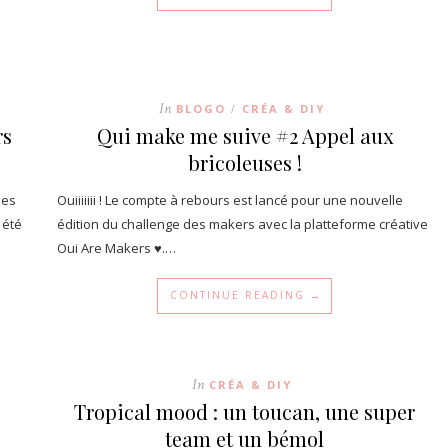
In
BLOGO
CRÉA & DIY
/
rs
Qui make me suive #2 Appel aux
bricoleuses !
des
Ouiiiiiii ! Le compte à rebours est lancé pour une nouvelle
 été
édition du challenge des makers avec la platteforme créative
Oui Are Makers ♥.…
CONTINUE READING →
In
CRÉA & DIY
Tropical mood : un toucan, une super
team et un bémol