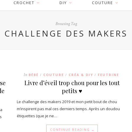
CROCHET
DIY
COUTURE
Browsing Tag
CHALLENGE DES MAKERS
In
BÉBÉ
COUTURE
CRÉA & DIY
FEUTRINE
/
/
/
se
Livre d’éveil trop chou pour les tout
de
petits ♥
Le challenge des makers 2019 et mon petit bout de chou
m’inspirent pas mal ces derniers temps. Après un doudou
sa
étiquettes (que je ne…
s
CONTINUE READING →