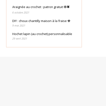
Araignée au crochet : patron gratuit 🕸🕷
6 octobre 2021
DIY : choux chantilly maison à la fraise 🍓
9 mai 2021
Hochet lapin (au crochet) personnalisable
29 avril 2021