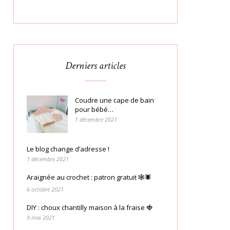
Derniers articles
Coudre une cape de bain
pour bébé…
1 décembre 2021
Le blog change d’adresse !
1 décembre 2021
Araignée au crochet : patron gratuit 🕸🕷
6 octobre 2021
DIY : choux chantilly maison à la fraise 🍓
9 mai 2021