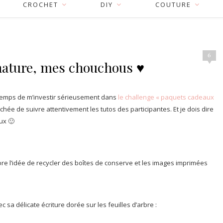
CROCHET
DIY
COUTURE
6
nature, mes chouchous ♥
le temps de m’investir sérieusement dans
le challenge « paquets cadeaux
hée de suivre attentivement les tutos des participantes. Et je dois dire
ux 🙂
ore l’idée de recycler des boîtes de conserve et les images imprimées
c sa délicate écriture dorée sur les feuilles d’arbre :