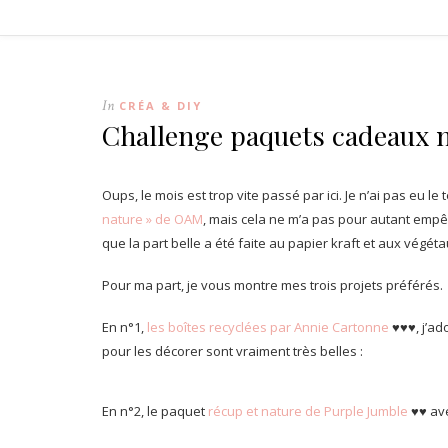
In
CRÉA & DIY
Challenge paquets cadeaux 
Oups, le mois est trop vite passé par ici. Je n’ai pas eu 
nature » de OAM
, mais cela ne m’a pas pour autant empêc
que la part belle a été faite au papier kraft et aux végéta
Pour ma part, je vous montre mes trois projets préférés.
En n°1,
les boîtes recyclées par Annie Cartonne
♥♥♥, j’ad
pour les décorer sont vraiment très belles :
En n°2, le paquet
récup et nature de Purple Jumble
♥♥ ave