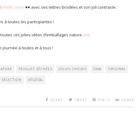
 & Petits mots
♥♥ avec ses lettres brodées et son joli contraste :
o à toutes les participantes !
 toutes ces jolies idées d’emballages nature
(ici)
.
 journée à toutes et à tous !
NATURE
FEUILLES SÉCHÉES
JOLIES CHOSES
OAM
ORIGINAL
SÉLECTION
VÉGÉTAL
SHARE
TWEET
PIN IT
SHARE