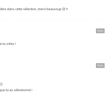
îtes dans cette sélection ,merci beaucoup 😉 !!
Reply
e tu crées !
Reply
🙂
que tu as sélectionné !