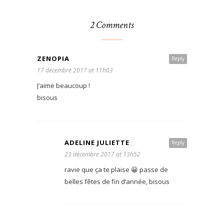
2 Comments
ZENOPIA
Reply
17 décembre 2017 at 11h03
J’aime beaucoup !
bisous
ADELINE JULIETTE
Reply
23 décembre 2017 at 13h52
ravie que ça te plaise 😀 passe de
belles fêtes de fin d’année, bisous